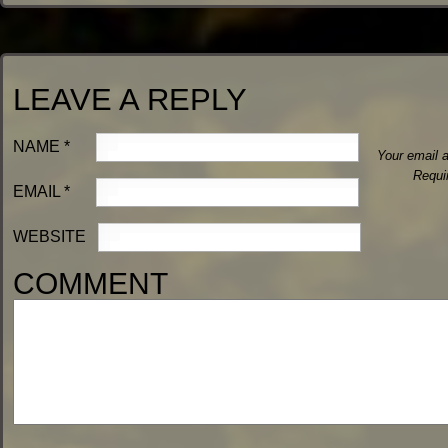
LEAVE A REPLY
NAME
*
Your email a
Requi
EMAIL
*
WEBSITE
COMMENT