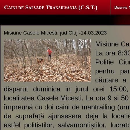
Caini de Salvare Transilvania (C.S.T.)
Despre 
Misiune Casele Micesti, jud Cluj -14.03.2023
Misiune Cas
La ora 8:30
Politie Ci
pentru pa
căutare a
disparut duminica in jurul orei 15:00
localitatea Casele Micesti. La ora 9 si 5
împreună cu doi caini de mantrailing (urma
de suprafață ajunsesera deja la locati
astfel politistilor, salvamontiștilor, lucrato