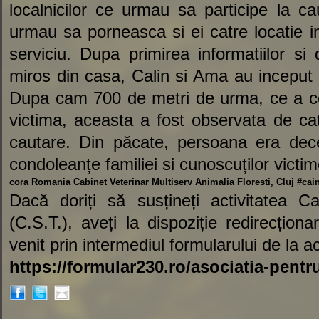
localnicilor ce urmau sa participe la ca
urmau sa porneasca si ei catre locatie 
serviciu. Dupa primirea informatiilor s
miros din casa, Calin si Ama au inceput
Dupa cam 700 de metri de urma, ce a c
victima, aceasta a fost observata de catr
cautare. Din păcate, persoana era dec
condoleanțe familiei si cunoscuților victim
cora Romania
Cabinet Veterinar Multiserv Animalia Floresti, Cluj
#cai
Dacă doriți să susțineți activitatea C
(C.S.T.), aveți la dispoziție redirecțio
venit prin intermediul formularului de la ac
https://formular230.ro/asociatia-pentr