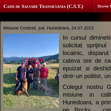
Caini de Salvare Transilvania (C.S.T.)
Despre 
Misiune Costesti, jud. Hunedoara, 24.07.2023
In cursul dimineti
solicitat sprijin
localnic, dispar
cateva ore de cau
epuizat si deshi
dintr-un politist, 
Colegul nostru G
misiune in cal
Hunedoara, a primi
pe Rocky , cain