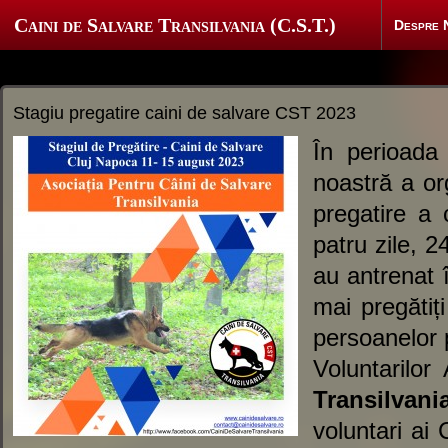
Caini de Salvare Transilvania (C.S.T.)
Despre 
Stagiu pregatire caini de salvare CST 2023
În perioada
noastră a or
pregatire a 
patru zile, 
au antrenat 
mai pregătiț
persoanelor 
Voluntarilor
Transilvani
voluntari ai 