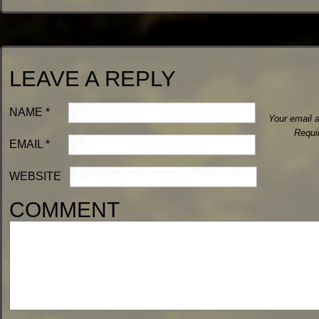
LEAVE A REPLY
NAME
*
Your email a
Requi
EMAIL
*
WEBSITE
COMMENT