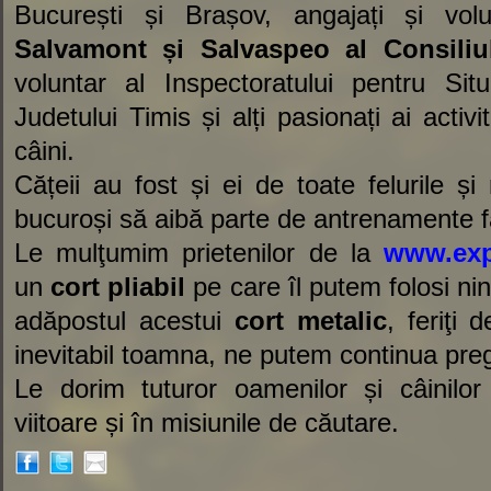
București și Brașov, angajați și volu
Salvamont și Salvaspeo al Consiliu
voluntar al Inspectoratului pentru Sit
Judetului Timis și alți pasionați ai activ
câini.
Cățeii au fost și ei de toate felurile și 
bucuroși să aibă parte de antrenamente 
Le mulţumim prietenilor de la
www.ex
un
cort pliabil
pe care îl putem folosi nin
adăpostul acestui
cort metalic
, feriţi
inevitabil toamna, ne putem continua preg
Le dorim tuturor oamenilor și câinilo
viitoare și în misiunile de căutare.