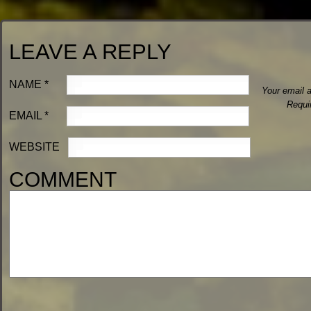
LEAVE A REPLY
NAME
*
Your email a
Requi
EMAIL
*
WEBSITE
COMMENT