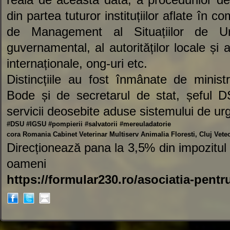
din partea tuturor instituțiilor aflate în
de Management al Situațiilor de Urg
guvernamental, al autorităților locale și al
internaționale, ong-uri etc.
Distincțiile au fost înmânate de ministr
Bode și de secretarul de stat, șeful D
servicii deosebite aduse sistemului de u
#DSU
#IGSU
#pompierii
#salvatorii
#mereuladatorie
cora Romania
Cabinet Veterinar Multiserv Animalia Floresti, Cluj
Vetec
Direcționează pana la 3,5% din impozitul 
oameni
https://formular230.ro/asociatia-pentr