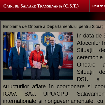
Caini de Salvare Transilvania (C.S.T.)
Despre 
Emblema de Onoare a Departamentului pentru Situați
In data de 3
Afacerilor 
Situații 
ceremonie 
Onoare a
Situații d
DSU și p
structurilor aflate în coordonare și co
IGAV, SAJ, UPU/CPU, Salavamont) r
internaționale și nonguvernamentale, cu o