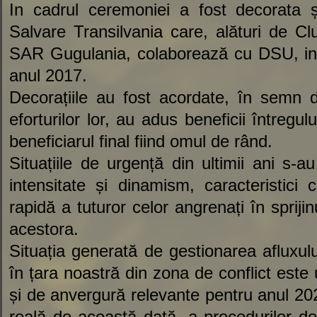
In cadrul ceremoniei a fost decorata ș
Salvare Transilvania care, alături de Club
SAR Gugulania, colaborează cu DSU, in 
anul 2017.
Decorațiile au fost acordate, în semn d
eforturilor lor, au adus beneficii întregu
beneficiarul final fiind omul de rând.
Situațiile de urgență din ultimii ani s-a
intensitate și dinamism, caracteristic
rapidă a tuturor celor angrenați în sprijin
acestora.
Situația generată de gestionarea afluxulu
în țara noastră din zona de conflict este
și de anvergură relevante pentru anul 202
reală de această dată, a procedurilor de