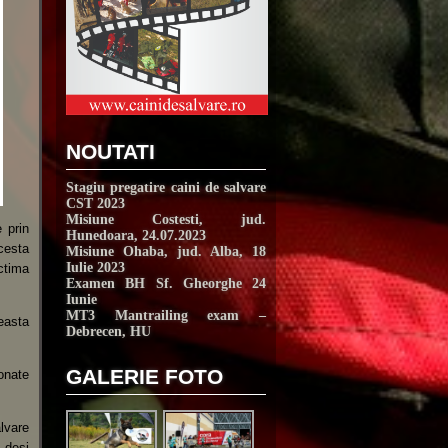
NOUTATI
Stagiu pregatire caini de salvare
CST 2023
Misiune Costesti, jud.
e prin
Hunedoara, 24.07.2023
acesta
Misiune Ohaba, jud. Alba, 18
Iulie 2023
ctima
Examen BH Sf. Gheorghe 24
Iunie
MT3 Mantrailing exam –
ceasta
Debrecen, HU
GALERIE FOTO
onate
alvare
, desi