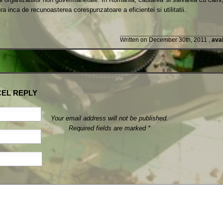
 inca de recunoasterea corespunzatoare a eficientei si utilitatii.
Written on December 30th, 2011 ,
ava
EL REPLY
Your email address will not be published.
Required fields are marked
*