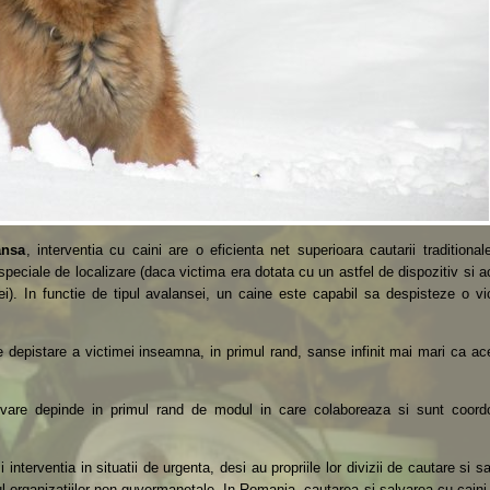
ansa
, interventia cu caini are o eficienta net superioara cautarii traditional
peciale de localizare (daca victima era dotata cu un astfel de dispozitiv si 
i). In functie de tipul avalansei, un caine este capabil sa despisteze o vi
de depistare a victimei inseamna, in primul rand, sanse infinit mai mari ca a
alvare depinde in primul rand de modul in care colaboreaza si sunt coord
ii interventia in situatii de urgenta, desi au propriile lor divizii de cautare si s
ul organizatiilor non guvermanetale. In Romania, cautarea si salvarea cu caini