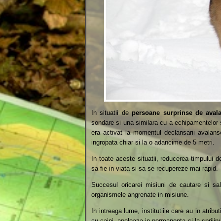
In situatii de
persoane surprinse de aval
sondare si una similara cu a echipamentelor s
era activat la momentul declansarii avalanse
ingropata chiar si la o adancime de 5 metri.
In toate aceste situatii, reducerea timpului 
sa fie in viata si sa se recupereze mai rapid.
Succesul oricarei misiuni de cautare si s
organismele angrenate in misiune.
In intreaga lume, institutiile care au in atribut
cu caini, apeleaza in permanenta si la sprijin