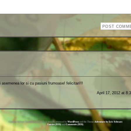
asemenea lor si cu pasiuni frumoase! felicitari!!!
April 17, 2012 at 8:
Caini de Salvare Transilvania (C.S.T.) is proudly powered by
WordPress
and the Theme
Adventure by Eric Schwarz
Entries (RSS)
and
Comments (RSS)
.