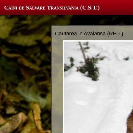
Caini de Salvare Transilvania (C.S.T.)
Cautarea in Avalansa (RH-L)