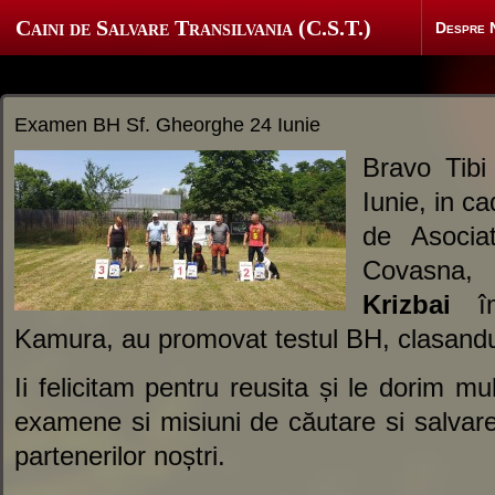
Caini de Salvare Transilvania (C.S.T.)
Despre 
Examen BH Sf. Gheorghe 24 Iunie
Bravo Tib
Iunie, in c
de Asociat
Covasna,
Krizbai
îm
Kamura, au promovat testul BH, clasandu-
Ii felicitam pentru reusita și le dorim m
examene si misiuni de căutare si salvare
partenerilor noștri.