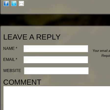
LEAVE A REPLY
NAME
*
Your email a
Requi
EMAIL
*
WEBSITE
COMMENT