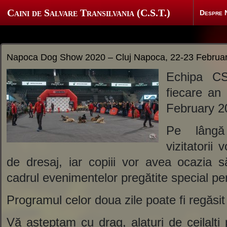
Caini de Salvare Transilvania (C.S.T.)
Despre 
Napoca Dog Show 2020 – Cluj Napoca, 22-23 Februar
Echipa CS
fiecare a
February 2
Pe lângă 
vizitatorii
de dresaj, iar copiii vor avea ocazia s
cadrul evenimentelor pregătite special pen
Programul celor doua zile poate fi regăsit
Vă așteptam cu drag, alaturi de ceilalti 