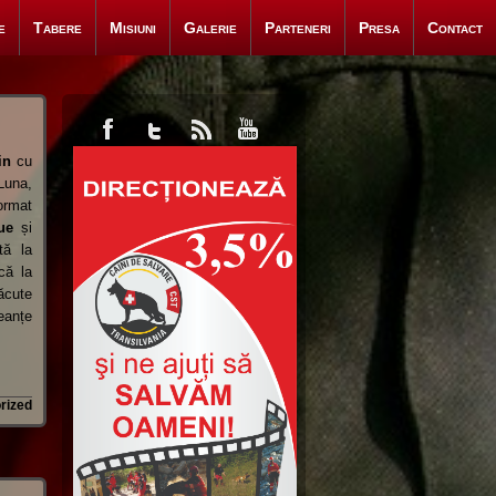
e
Tabere
Misiuni
Galerie
Parteneri
Presa
Contact
in
cu
una,
ormat
ue
și
tă la
că la
ăcute
eanțe
rized