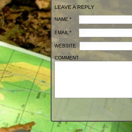
LEAVE A REPLY
NAME
*
EMAIL
*
WEBSITE
COMMENT