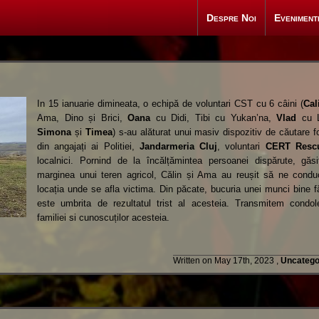
Despre Noi
Eveniment
In 15 ianuarie dimineata, o echipă de voluntari CST cu 6 câini (
Cal
Ama, Dino și Brici,
Oana
cu Didi, Tibi cu Yukan’na,
Vlad
cu L
Simona
și
Timea
) s-au alăturat unui masiv dispozitiv de căutare f
din angajați ai Politiei,
Jandarmeria Cluj
, voluntari
CERT Resc
localnici. Pornind de la încălțămintea persoanei dispărute, găsi
marginea unui teren agricol, Călin și Ama au reușit să ne condu
locația unde se afla victima. Din păcate, bucuria unei munci bine
f
este umbrita de rezultatul trist al acesteia. Transmitem condol
familiei si cunoscuților acesteia.
Written on May 17th, 2023 ,
Uncatego