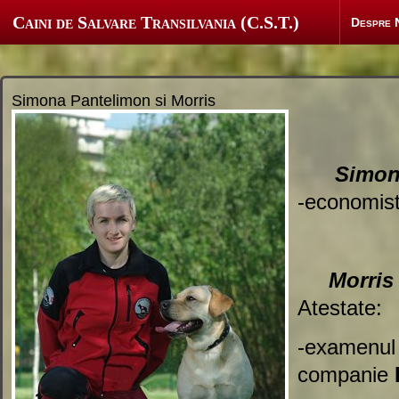
Caini de Salvare Transilvania (C.S.T.)
Despre 
Simona Pantelimon si Morris
Simona 
-economis
Morris
Atestate:
-exame
companie