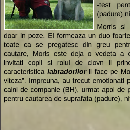
-test pen
(padure) n
Morris si
doar in poze. Ei formeaza un duo foart
toate ca se pregatesc din greu pent
cautare, Moris este deja o vedeta a 
invitati copii si rolul de clovn il pr
caracteristica
labradorilor
il face pe Mor
viteza”. Impreuna, au trecut emotionati 
caini de companie (BH), urmat apoi de p
pentru cautarea de suprafata (padure), ni