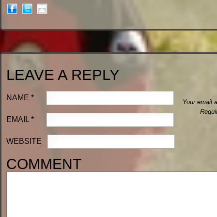
LEAVE A REPLY
NAME
*
Your email a
Requi
EMAIL
*
WEBSITE
COMMENT