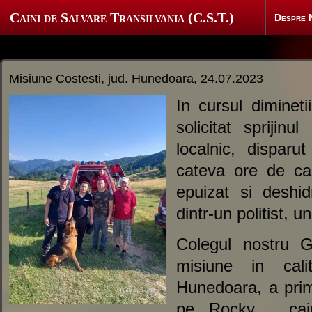
Caini de Salvare Transilvania (C.S.T.)
Despre 
Misiune Costesti, jud. Hunedoara, 24.07.2023
In cursul dimineti
solicitat sprijin
localnic, dispar
cateva ore de cau
epuizat si deshi
dintr-un politist, 
Colegul nostru G
misiune in cal
Hunedoara, a primi
pe Rocky , cain