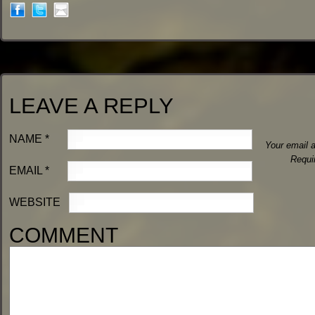
LEAVE A REPLY
NAME
*
Your email a
Requi
EMAIL
*
WEBSITE
COMMENT