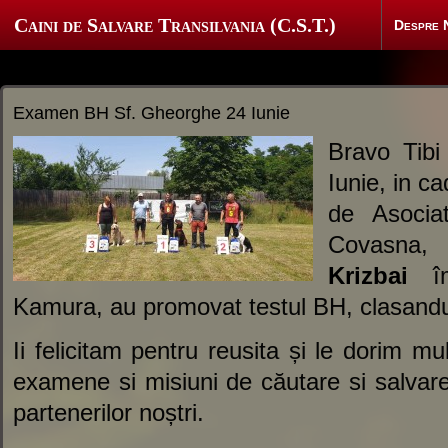
Caini de Salvare Transilvania (C.S.T.)
Despre 
Examen BH Sf. Gheorghe 24 Iunie
Bravo Tib
Iunie, in c
de Asociat
Covasna,
Krizbai
îm
Kamura, au promovat testul BH, clasandu-
Ii felicitam pentru reusita și le dorim m
examene si misiuni de căutare si salvare
partenerilor noștri.